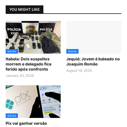
YOU MIGHT LIKE
BAHIA
BAHIA
Itabela: Dois suspeitos
Jequié: Jovem é baleado no
morrem e delegado fica
Joaquim Romão
ferido após confronto
August 19, 2025
January 20, 2026
BAHIA
Pix vai ganhar versão